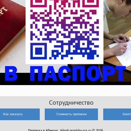
Сотрудничество
Как заказать
Стоимость прописки
Конт
Прописка в Абинске. abinsk.propishu-rus.ru © 2026