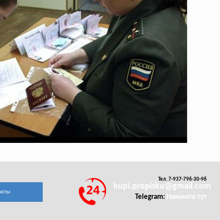
Тел. 7-937-796-30-96
kupi.propisku@gmail.com
акты
Telegram:
Нажмите тут