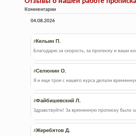
Отзывы о нашей работе прописка
Комментарии
04.08.2026
Кельин П.
#
Благодарю за скорость, за прописку и ваши к
Селюнин О.
#
Я и еще трое с нашего курса делали временну
Файбишевский Л.
#
Здравствуйте! За временную прописку было за
Жеребятов Д.
#